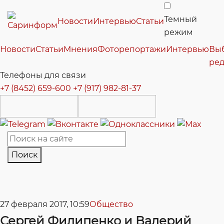
Темный
Новости
Интервью
Статьи
режим
Новости
Статьи
Мнения
Фоторепортажи
Интервью
Вы
ре
Телефоны для связи
+7 (8452) 659-600
+7 (917) 982-81-37
Поиск
27 февраля 2017, 10:59
Общество
Сергей Филипенко и Валерий