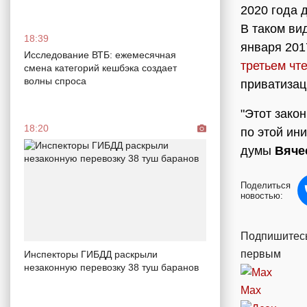
2020 года 
В таком ви
18:39
января 201
Исследование ВТБ: ежемесячная
третьем чт
смена категорий кешбэка создает
волны спроса
приватизац
"Этот зако
18:20
по этой ини
думы
Вяче
Поделиться
новостью:
Подпишитесь
первым
Инспекторы ГИБДД раскрыли
незаконную перевозку 38 туш баранов
Max