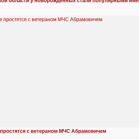
кой области у новорожденных стали популярными име
 простятся с ветераном МЧС Абрамовичем