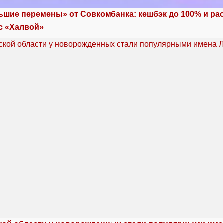
ьшие перемены» от Совкомбанка: кешбэк до 100% и ра
с «Халвой»