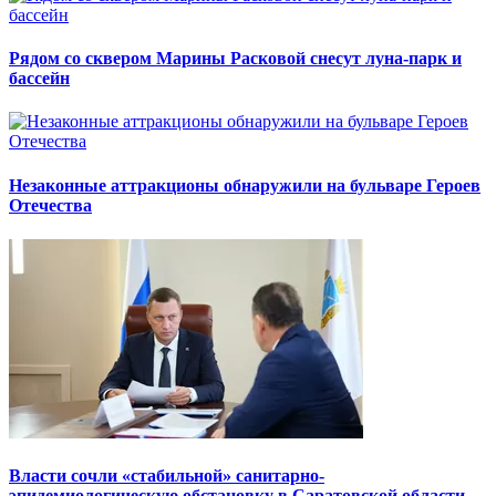
Рядом со сквером Марины Расковой снесут луна-парк и
бассейн
Незаконные аттракционы обнаружили на бульваре Героев
Отечества
Власти сочли «стабильной» санитарно-
эпидемиологическую обстановку в Саратовской области