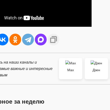
ь на наши каналы и
самые важные и интересные
Max
Дзен
рвым
рное за неделю