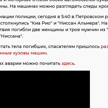
ны. На машинах можно разглядеть следы кро
ации полиции, сегодня в 5:40 в Петровском 
 столкнулись "Киа Рио" и "Ниссан Альмера". На
вия погибли две женщины и трое мужчин из "
"Ниссана".
тать тела погибших, спасателям пришлось
ра
нные кузовы машин
.
ах аварии можно почитать
здесь
.