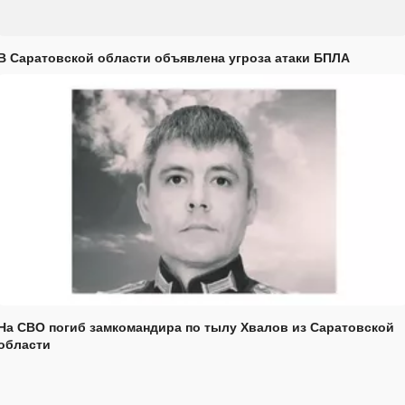
В Саратовской области объявлена угроза атаки БПЛА
На СВО погиб замкомандира по тылу Хвалов из Саратовской
области