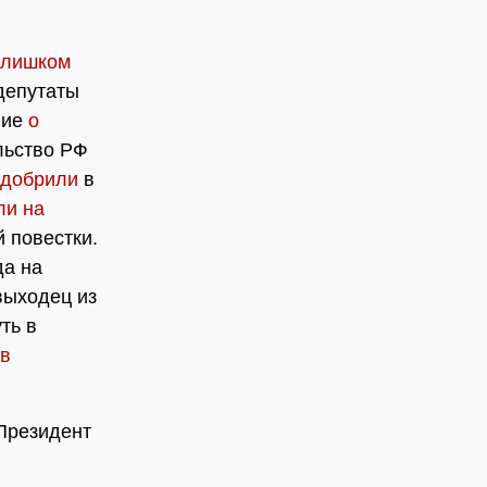
слишком
 депутаты
ние
о
льство РФ
одобрили
в
ли на
й повестки.
да на
выходец из
ть в
 в
 Президент