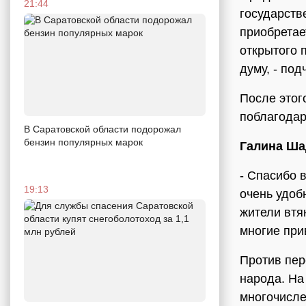
21:44
государств
приобретае
открытого 
думу, - по
После этог
поблагодар
В Саратовской области подорожал
бензин популярных марок
Галина Ша
- Спасибо 
19:13
очень удоб
жители втя
многие при
Против пер
народа. На 
многочисле