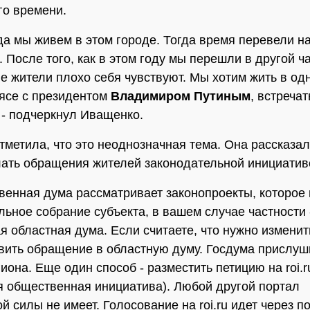
го времени.
ода мы живем в этом городе. Тогда время перевели н
. После того, как в этом году мы перешли в другой ч
ие жители плохо себя чувствуют. Мы хотим жить в од
ясе с президентом
Владимиром Путиным
, встречат
 - подчеркнул Иващенко.
тметила, что это неоднозначная тема. Она рассказал
ать обращения жителей законодательной инициатив
твенная дума рассматривает законопроекты, которое
льное собрание субъекта, в вашем случае частности 
я областная дума. Если считаете, что нужно изменит
вить обращение в областную думу. Госдума прислуш
иона. Еще один способ - разместить петицию на roi.r
я общественная инициатива). Любой другой портал
й силы не имеет. Голосование на roi.ru идет через п