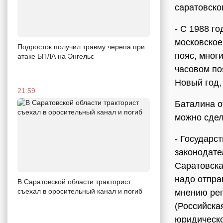
саратовско
- C 1988 г
московское
Подросток получил травму черепа при
пояс, мног
атаке БПЛА на Энгельс
часовом по
Новый год,
21:59
Баталина о
можно сдел
- Государс
законодате
Саратовска
надо отпра
В Саратовской области тракторист
съехал в оросительный канал и погиб
мнению рег
(Российска
юридическо