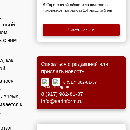
В Саратовской области за полгода на
чиновников потратили 1,4 млрд рублей
а
асовой
Читать больше
ном
ь с ним
а, как
Связаться с редакцией или
ой.
прислать новость
 вносят
8 (917) 982-81-37
-
8 (917) 982-81-37
ь время,
info@sarinform.ru
ивается к
u
ортал