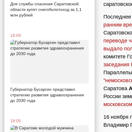
саратовско
Для службы спасения Саратовской
области купят снегоболотоход за 1,1
млн рублей
Последнее
ранним вре
Саратовско
18:09
переводе ч
выдало по
комитете Г
заседания
Параллельн
"немосковс
Саратова
А
Губернатор Бусаргин представил
стратегию развития здравоохранения
России зим
до 2030 года
московском
16 ноября 
18:05
Владимир 