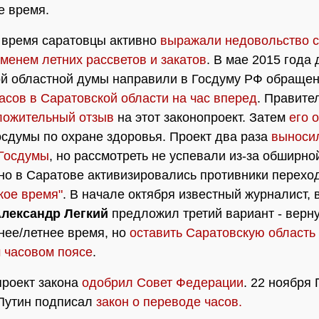
е время.
 время саратовцы активно
выражали недовольство 
менем летних рассветов и закатов
. В мае 2015 года
й областной думы направили в Госдуму РФ обраще
асов в Саратовской области на час вперед
. Правите
ложительный отзыв
на этот законопроект. Затем
его 
осдумы по охране здоровья. Проект два раза
выноси
 Госдумы
, но рассмотреть не успевали из-за обширно
о в Саратове активизировались противники перехо
кое время"
. В начале октября известный журналист, 
лександр Легкий
предложил третий вариант - верну
нее/летнее время, но
оставить Саратовскую область
 часовом поясе
.
проект закона
одобрил Совет Федерации
. 22 ноября
Путин подписал
закон о переводе часов.