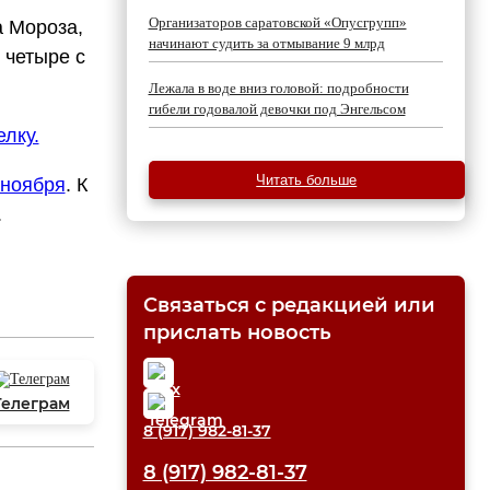
Организаторов саратовской «Опусгрупп»
а Мороза,
начинают судить за отмывание 9 млрд
 четыре с
Лежала в воде вниз головой: подробности
гибели годовалой девочки под Энгельсом
елку.
Читать больше
 ноября
. К
.
Связаться с редакцией или
прислать новость
Телеграм
8 (917) 982-81-37
8 (917) 982-81-37