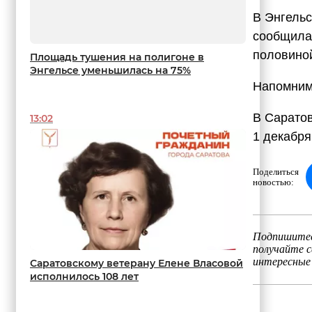
В Энгельс
сообщила 
половиной
Площадь тушения на полигоне в
Энгельсе уменьшилась на 75%
Напомним
В Сарато
13:02
1 декабря
Поделиться
новостью:
Подпишитес
получайте 
интересные
Саратовскому ветерану Елене Власовой
исполнилось 108 лет