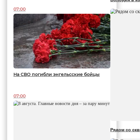
07:00
На СВО погибли энгельсские бойцы
07:00
Рядом со скв