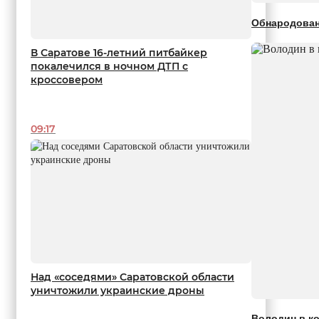
Обнародован
В Саратове 16-летний питбайкер
покалечился в ночном ДТП с
кроссовером
09:17
Над «соседями» Саратовской области
уничтожили украинские дроны
Володин в ко