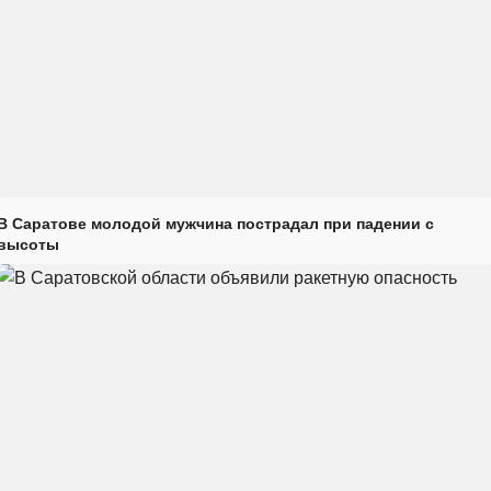
В Саратове молодой мужчина пострадал при падении с
высоты