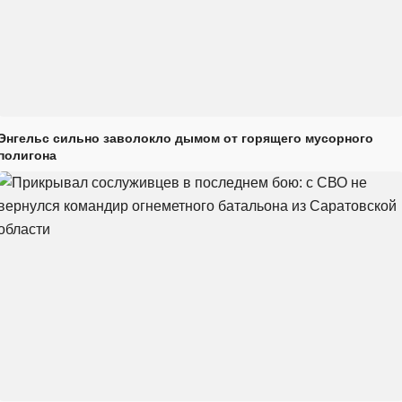
Энгельс сильно заволокло дымом от горящего мусорного
полигона