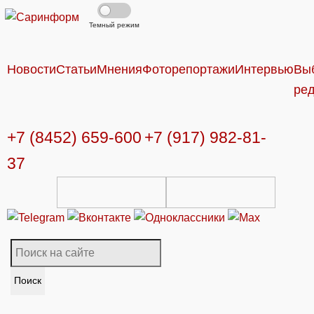
Темный режим
Новости
Статьи
Мнения
Фоторепортажи
Интервью
Вы
ре
+7 (8452) 659-600
+7 (917) 982-81-
37
Поиск