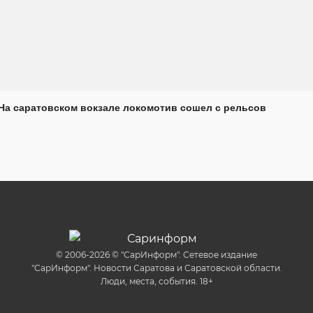
На саратовском вокзале локомотив сошел с рельсов
© 2006-2026 © "СарИнформ". Сетевое издание
"СарИнформ". Новости Саратова и Саратовской области.
Люди, места, события. 18+