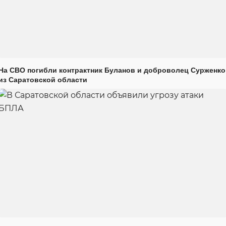
На СВО погибли контрактник Буланов и доброволец Сурженко
из Саратовской области