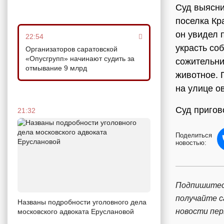
Суд выясни
поселка Кр
он увидел 
22:54
украсть со
Организаторов саратовской
«Опусгрупп» начинают судить за
сожительни
отмывание 9 млрд
животное. 
на улице о
Суд пригов
21:32
Поделиться
новостью:
Подпишитес
получайте 
Названы подробности уголовного дела
новости пе
московского адвоката Еруслановой