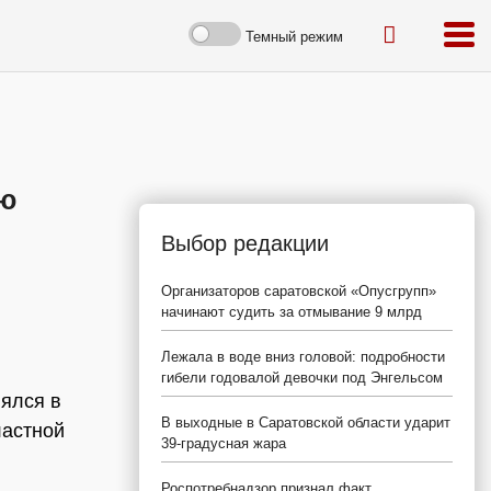
Темный режим
ую
Выбор редакции
Организаторов саратовской «Опусгрупп»
начинают судить за отмывание 9 млрд
Лежала в воде вниз головой: подробности
гибели годовалой девочки под Энгельсом
ялся в
В выходные в Саратовской области ударит
ластной
39-градусная жара
Роспотребнадзор признал факт