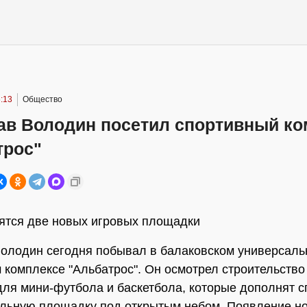
:13
Общество
ав Володин посетил спортивный ко
трос"
ятся две новых игровых площадки
олодин сегодня побывал в балаковском универсал
 комплексе "Альбатрос". Он осмотрел строительство
ля мини-футбола и баскетбола, которые дополнят с
льную площадку под открытым небом. Появление н