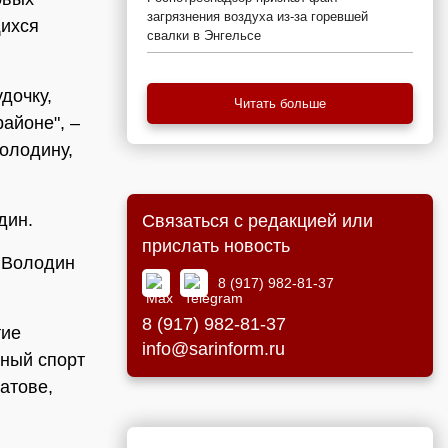
загрязнения воздуха из-за горевшей
щихся
свалки в Энгельсе
удочку,
Читать больше
районе", –
олодину,
дин.
Связаться с редакцией или
прислать новость
в Володин
8 (917) 982-81-37
8 (917) 982-81-37
тие
info@sarinform.ru
чный спорт
атове,