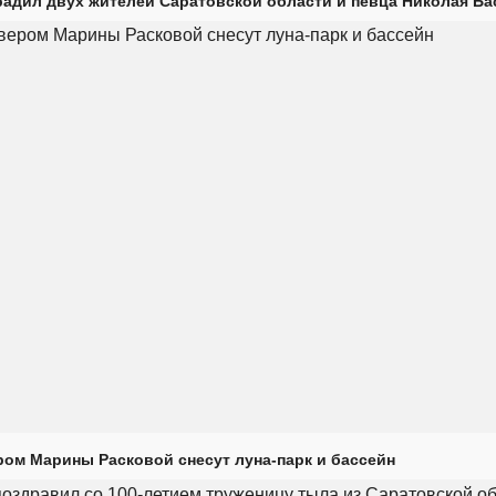
радил двух жителей Саратовской области и певца Николая Ба
ром Марины Расковой снесут луна-парк и бассейн