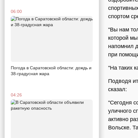
спортивных
06:00
спортом ср
"Вы нам тол
которой мы 
напомнил 
при помощи
"На таких к
Погода в Саратовской области: дождь и
38-градусная жара
Подводя ит
сказал:
04:26
"Сегодня с
уличного с
активно ра
Вольске. Т