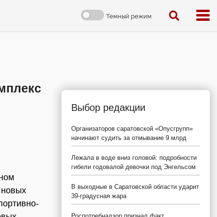
Темный режим
мплекс
Выбор редакции
Организаторов саратовской «Опусгрупп»
начинают судить за отмывание 9 млрд
Лежала в воде вниз головой: подробности
гибели годовалой девочки под Энгельсом
ьном
В выходные в Саратовской области ударит
 новых
39-градусная жара
портивно-
овых
Роспотребнадзор признал факт