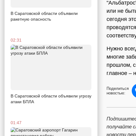
"Альбатрос"
или не быт
В Саратовской области объявили
сегодня эт
ракетную опасность
проводятся
соответств
02:31
Нужно всег
многие заб
прошлом, с
главное – 
Поделиться
новостью:
В Саратовской области объявили угрозу
атаки БПЛА
Подпишитес
01:47
получайте 
новости пе