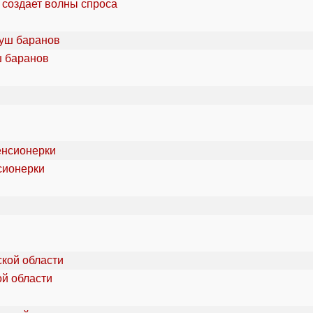
 создает волны спроса
ш баранов
сионерки
ой области