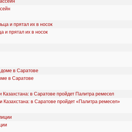
ссейн
а и прятал их в носок
оме в Саратове
и Казахстана: в Саратове пройдет «Палитра ремесел»
ции