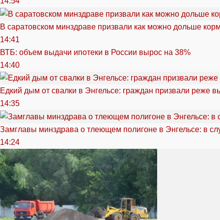
14:54
В саратовском минздраве призвали как можно дольше кор
14:41
ВТБ: объем выдачи ипотеки в России вырос на 38%
14:40
Едкий дым от свалки в Энгельсе: граждан призвали реже в
14:35
Замглавы минздрава о тлеющем полигоне в Энгельсе: в сл
14:24