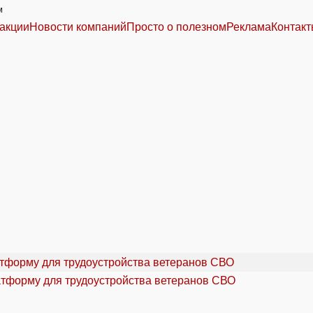
м
акции
Новости компаний
Просто о полезном
Реклама
Контак
атформу для трудоустройства ветеранов СВО