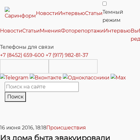
Темный
Новости
Интервью
Статьи
режим
Новости
Статьи
Мнения
Фоторепортажи
Интервью
Вы
ре
Телефоны для связи
+7 (8452) 659-600
+7 (917) 982-81-37
Поиск
16 июня 2016, 18:18
Происшествия
Из дома быта эвакуировали