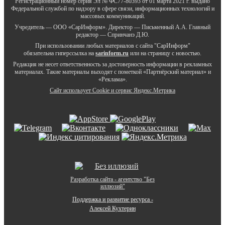
Регистрационный номер серия Эл № ФС77-80393 от 01 марта 2021 г. выдано
Федеральной службой по надзору в сфере связи, информационных технологий и
массовых коммуникаций.
Учредитель — ООО «СарИнформ». Директор — Письменный А.А. Главный
редактор — Спринчанэ Д.Ю.
При использовании любых материалов с сайта "СарИнформ"
обязательна гиперссылка на
sarinform.ru
или на страницу с новостью.
Редакция не несет ответственность за достоверность информации в рекламных
материалах. Такие материалы выходят с пометкой «Партнёрский материал» и
«Реклама».
Сайт использует Cookie и сервиc Яндекс.Метрика
Разработка сайта - агентство "Без
иллюзий"
Поддержка и развитие ресурса -
Алексей Кухтерин