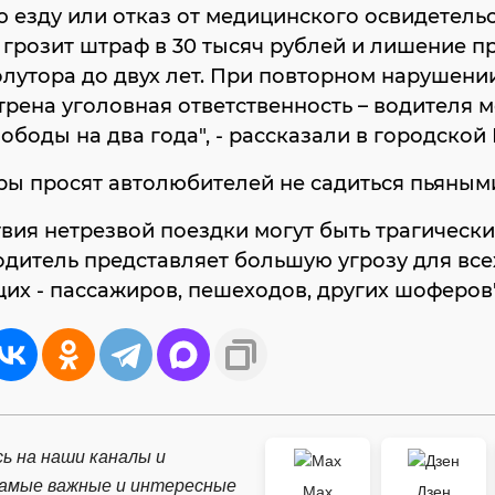
ю езду или отказ от медицинского освидетель
грозит штраф в 30 тысяч рублей и лишение п
олутора до двух лет. При повторном нарушени
рена уголовная ответственность – водителя м
ободы на два года", - рассказали в городской
ы просят автолюбителей не садиться пьяными
вия нетрезвой поездки могут быть трагически
дитель представляет большую угрозу для все
х - пассажиров, пешеходов, других шоферов"
ь на наши каналы и
самые важные и интересные
Max
Дзен