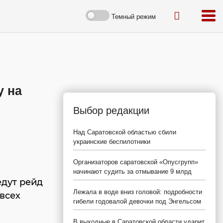
Темный режим
у на
Выбор редакции
Над Саратовской областью сбили
украинские беспилотники
Организаторов саратовской «Опусгрупп»
начинают судить за отмывание 9 млрд
едут рейд
Лежала в воде вниз головой: подробности
 всех
гибели годовалой девочки под Энгельсом
В выходные в Саратовской области ударит