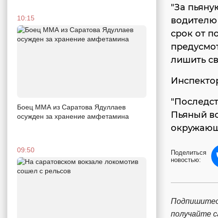
"За пьяну
10:15
водителю 
срок от п
предусмот
лишить св
Инспектор
"Последст
Боец ММА из Саратова Ядуллаев
Пьяный во
осужден за хранение амфетамина
окружающи
09:50
Поделиться
новостью:
Подпишитес
получайте 