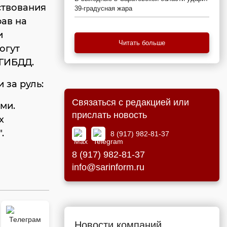
ствования
39-градусная жара
рав на
и
Читать больше
огут
 ГИБДД.
 за руль:
Связаться с редакцией или
ми.
прислать новость
х
.
8 (917) 982-81-37
8 (917) 982-81-37
info@sarinform.ru
Новости компаний