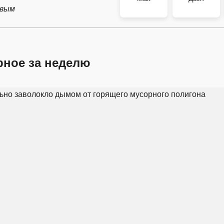
рвым
рное за неделю