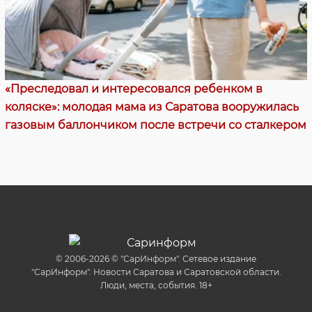
«Преследовал и интересовался ребенком в
коляске»: молодая мама из Саратова вооружилась
газовым баллончиком после встречи со сталкером
© 2006-2026 © "СарИнформ". Сетевое издание
"СарИнформ". Новости Саратова и Саратовской области.
Люди, места, события. 18+