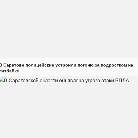
В Саратове полицейские устроили погоню за подростком на
питбайке