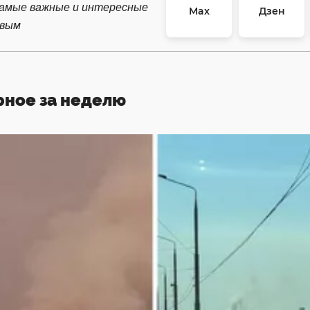
самые важные и интересные
Max
Дзен
рвым
рное за неделю