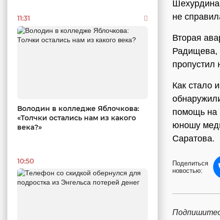
Шехурдина 
не справил
11:31
Вторая ава
Радищева, 
пропустил н
Как стало 
обнаружили
Володин в колледже Яблочкова:
помощь на 
«Толчки остались нам из какого
юношу меди
века?»
Саратова.
10:50
Поделиться
новостью:
Подпишитес