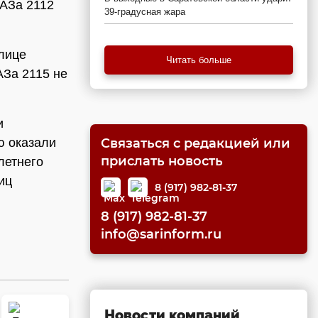
ВАЗа 2112
39-градусная жара
лице
Читать больше
АЗа 2115 не
и
ю оказали
Связаться с редакцией или
прислать новость
летнего
иц
8 (917) 982-81-37
8 (917) 982-81-37
info@sarinform.ru
Новости компаний