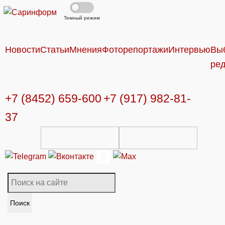
Темный режим
Новости
Статьи
Мнения
Фоторепортажи
Интервью
Вы
ре
+7 (8452) 659-600
+7 (917) 982-81-
37
Поиск