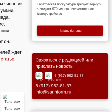
ом числе из
Саратовская прокуратура требует вернуть
в бюджет 570 млн за некачественное
лумбии,
благоустройство
нада,
ие,
ация.
Читать больше
т он.
телей ждет
статье.
Связаться с редакцией или
прислать новость
8 (917) 982-81-37
8 (917) 982-81-37
info@sarinform.ru
Телеграм