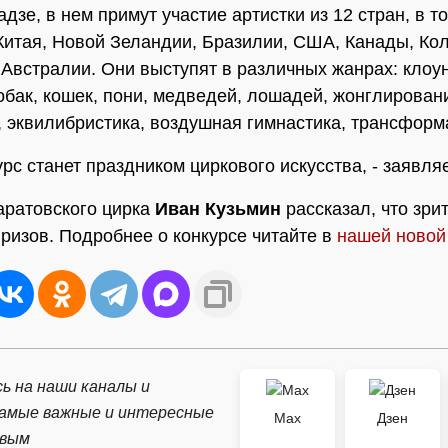
дзе, в нем примут участие артистки из 12 стран, в т
Китая, Новой Зеландии, Бразилии, США, Канады, Ко
Австралии. Они выступят в различных жанрах: клоу
обак, кошек, пони, медведей, лошадей, жонглирован
, эквилибристика, воздушная гимнастика, трансформ
урс станет праздником циркового искусства, - заявляе
аратовского цирка
Иван Кузьмин
рассказал, что зри
ризов. Подробнее о конкурсе читайте в
нашей новой 
ь на наши каналы и
самые важные и интересные
Max
Дзен
рвым