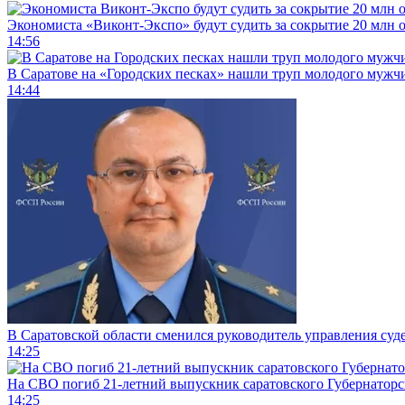
Экономиста «Виконт-Экспо» будут судить за сокрытие 20 млн 
14:56
В Саратове на «Городских песках» нашли труп молодого муж
14:44
В Саратовской области сменился руководитель управления суд
14:25
На СВО погиб 21-летний выпускник саратовского Губернаторс
14:25