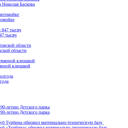
а Николая Баскова
томойке
47 тысяч
вской области
вянной клюшкой
лгода
90-летию Детского парка
уб «Турбина» обновил материально-техническую базу