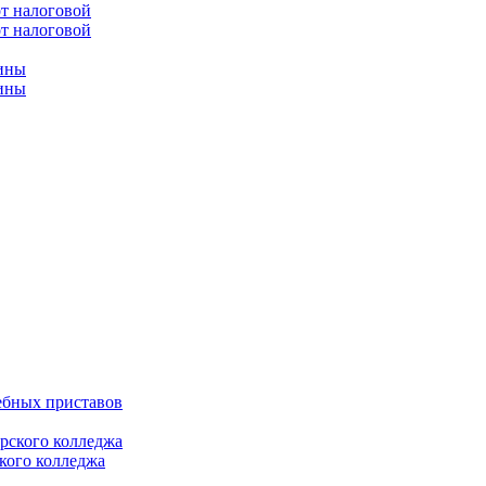
от налоговой
чины
ебных приставов
кого колледжа