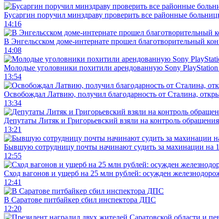
Бусаргин поручил минздраву проверить все районные больниц
14:16
В Энгельсском доме-интернате прошел благотворительный ко
14:08
Молодые уголовники похитили арендованную Sony PlayStation
13:54
Освобождал Латвию, получил благодарность от Сталина, откры
13:34
Депутаты Литяк и Григорьевский взяли на контроль обращения
13:21
Бывшую сотрудницу почты начинают судить за махинации на 1
12:55
Сход вагонов и ущерб на 25 млн рублей: осужден железнодор
12:41
В Саратове питбайкер сбил инспектора ДПС
12:20