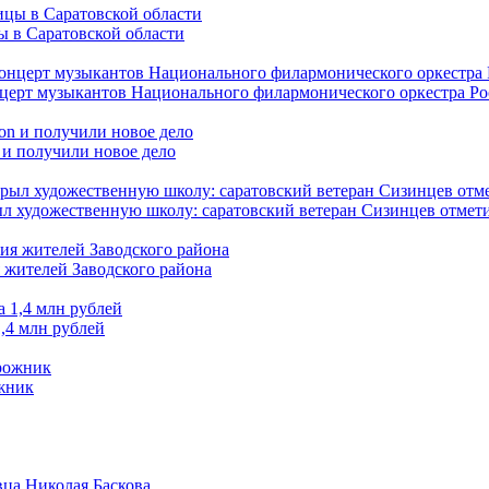
ы в Саратовской области
нцерт музыкантов Национального филармонического оркестра Р
 и получили новое дело
л художественную школу: саратовский ветеран Сизинцев отмети
 жителей Заводского района
,4 млн рублей
ожник