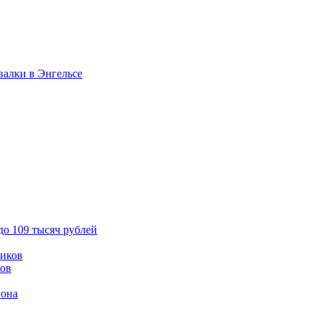
валки в Энгельсе
до 109 тысяч рублей
ков
гона