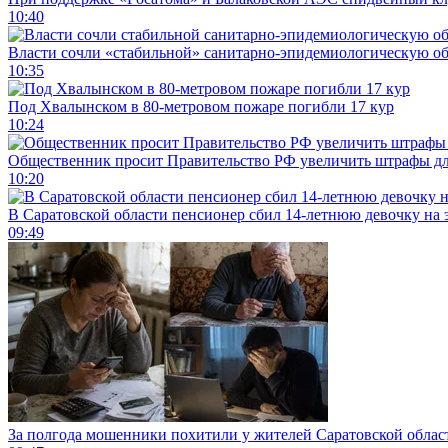
10:40
Власти сочли «стабильной» санитарно-эпидемиологическую об
10:35
Под Хвалынском в 80-метровом пожаре погибли 17 кур
10:24
Общественник просит Правительство РФ увеличить штрафы для
10:20
В Саратовской области пенсионер сбил 14-летнюю девочку на 
09:49
За полгода мошенники похитили у жителей Саратовской облас