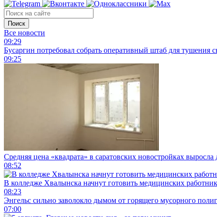
Поиск
Все новости
09:29
Бусаргин потребовал собрать оперативный штаб для тушения с
09:25
Средняя цена «квадрата» в саратовских новостройках выросла 
08:52
В колледже Хвалынска начнут готовить медицинских работни
08:23
Энгельс сильно заволокло дымом от горящего мусорного поли
07:00