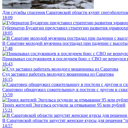
Для службы спасения Саратовской области купят снегоболотохо
18:09
Губернатор Бусаргин представил стратегию развития здравоохр
18:05
В Саратове молодой мужчина пострадал при падении с высоты
17:48
Прикрывал сослуживцев в последнем бою: с СВО не вернулся к
16:43
Суд заставил работать молодого мошенника из Саратова
16:15
Саратовец обнаружил сожительницу в постели с другом и схват
15:59
Троих жителей Энгельса осудили за отмывание 95 млн рублей
15:21
В Саратовской области запустят женские курсы для решения "
14:57