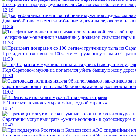
Президент наградил двух жителей Саратовской области и певц
12:19
Два разбойника ответят за избиение мужчины ледоколом на ав
11:46
Телефонные мошенники выманили у пожилой сельской пары 8
11:33
Президент поздравил со 100-летием труженицу тыла из Сарато
11:30
Под Саратовом мужчина попытался убить бывшую жену дере
11:30
Саратовская полиция изъяла 96 килограммов наркотиков за по
11:02
В Энгельсе появился мурал «Лица одной страны»
10:57
Саратовцы могут выиграть «умные колонки» в фотоконкурсе к 
10:45
При поддержке «Росатома» и Балаковской АЭС спидвейный кл