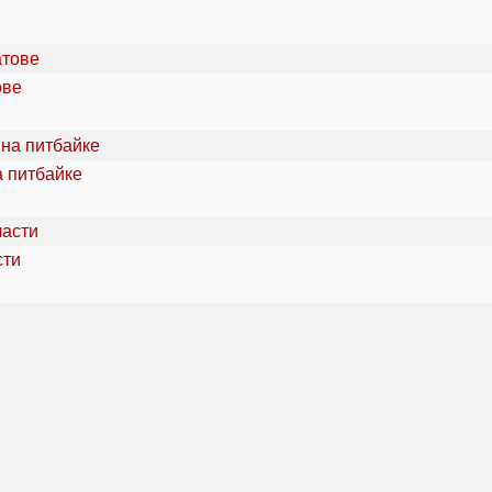
ове
а питбайке
сти