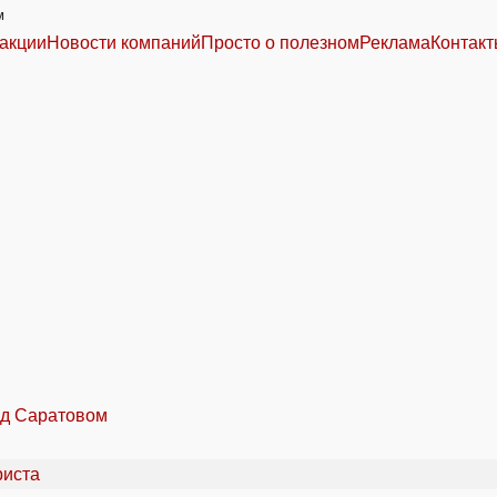
м
акции
Новости компаний
Просто о полезном
Реклама
Контак
од Саратовом