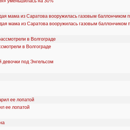
ия» уменьшилась на 30%
дая мама из Саратова вооружилась газовым баллончиком п
ссмотрели в Волгограде
й девочки под Энгельсом
ил ее лопатой