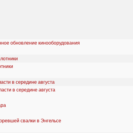
онное обновление кинооборудования
отники
асти в середине августа
ара
горевшей свалки в Энгельсе