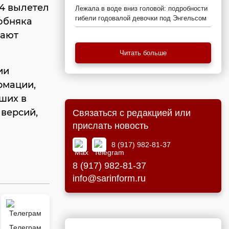
4 вылетел
Лежала в воде вниз головой: подробности
гибели годовалой девочки под Энгельсом
собняка
вают
Читать больше
ии
рмации,
ших в
 версий,
Связаться с редакцией или
прислать новость
8 (917) 982-81-37
8 (917) 982-81-37
info@sarinform.ru
Телеграм