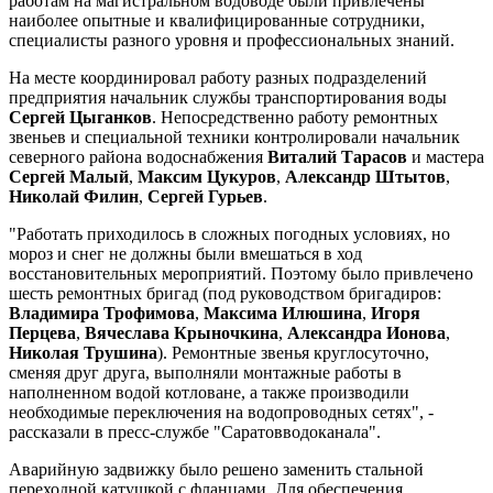
работам на магистральном водоводе были привлечены
наиболее опытные и квалифицированные сотрудники,
специалисты разного уровня и профессиональных знаний.
На месте координировал работу разных подразделений
предприятия начальник службы транспортирования воды
Сергей Цыганков
. Непосредственно работу ремонтных
звеньев и специальной техники контролировали начальник
северного района водоснабжения
Виталий Тарасов
и мастера
Сергей Малый
,
Максим Цукуров
,
Александр Штытов
,
Николай Филин
,
Сергей Гурьев
.
"Работать приходилось в сложных погодных условиях, но
мороз и снег не должны были вмешаться в ход
восстановительных мероприятий. Поэтому было привлечено
шесть ремонтных бригад (под руководством бригадиров:
Владимира Трофимова
,
Максима Илюшина
,
Игоря
Перцева
,
Вячеслава Крыночкина
,
Александра Ионова
,
Николая Трушина
). Ремонтные звенья круглосуточно,
сменяя друг друга, выполняли монтажные работы в
наполненном водой котловане, а также производили
необходимые переключения на водопроводных сетях", -
рассказали в пресс-службе "Саратовводоканала".
Аварийную задвижку было решено заменить стальной
переходной катушкой с фланцами. Для обеспечения