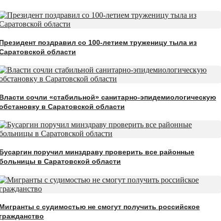
Президент поздравил со 100-летием труженицу тыла из
Саратовской области
Власти сочли «стабильной» санитарно-эпидемиологическую
обстановку в Саратовской области
Бусаргин поручил минздраву проверить все районные
больницы в Саратовской области
Мигранты с судимостью не смогут получить российское
гражданство