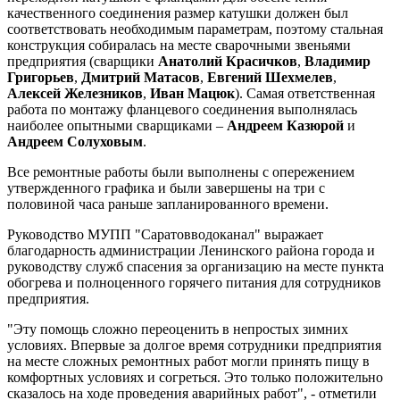
качественного соединения размер катушки должен был
соответствовать необходимым параметрам, поэтому стальная
конструкция собиралась на месте сварочными звеньями
предприятия (сварщики
Анатолий Красичков
,
Владимир
Григорьев
,
Дмитрий Матасов
,
Евгений Шехмелев
,
Алексей Железников
,
Иван Мацюк
). Самая ответственная
работа по монтажу фланцевого соединения выполнялась
наиболее опытными сварщиками –
Андреем Казюрой
и
Андреем Солуховым
.
Все ремонтные работы были выполнены с опережением
утвержденного графика и были завершены на три с
половиной часа раньше запланированного времени.
Руководство МУПП "Саратовводоканал" выражает
благодарность администрации Ленинского района города и
руководству служб спасения за организацию на месте пункта
обогрева и полноценного горячего питания для сотрудников
предприятия.
"Эту помощь сложно переоценить в непростых зимних
условиях. Впервые за долгое время сотрудники предприятия
на месте сложных ремонтных работ могли принять пищу в
комфортных условиях и согреться. Это только положительно
сказалось на ходе проведения аварийных работ", - отметили