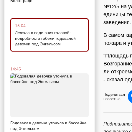
Волгограде
№12/5 на у
единицы те
заведения.
15:04
Лежала в воде вниз головой:
В самом ка
подробности гибели годовалой
пожара и ут
девочки под Энгельсом
"Площадь п
Возгорание
14:45
ли откроем
- сказал од
Поделиться
новостью:
Годовалая девочка утонула в бассейне
Подпишитес
под Энгельсом
получайте 