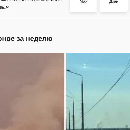
Max
Дзен
рвым
рное за неделю