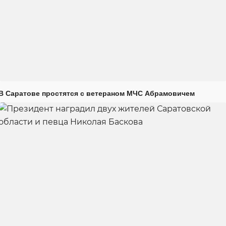
В Саратове простятся с ветераном МЧС Абрамовичем