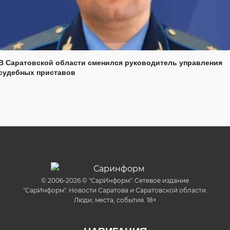
В Саратовской области сменился руководитель управления
судебных приставов
© 2006-2026 © "СарИнформ". Сетевое издание
"СарИнформ". Новости Саратова и Саратовской области.
Люди, места, события. 18+