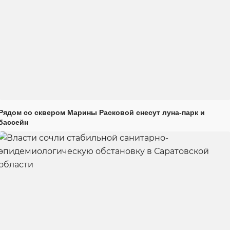
Рядом со сквером Марины Расковой снесут луна-парк и
бассейн