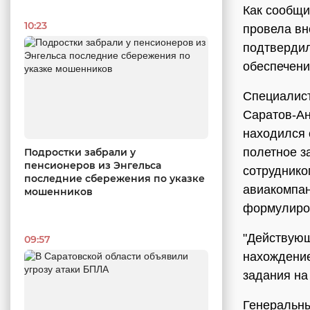
Как сообщи
10:23
провела вн
подтверди
обеспечени
Специалист
Саратов-Ан
находился 
полетное з
Подростки забрали у
пенсионеров из Энгельса
сотруднико
последние сбережения по указке
авиакомпан
мошенников
формулиров
"Действующ
09:57
нахождение
задания на 
Генеральны