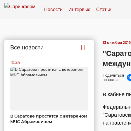
Новости
Интервью
Статьи
13 октября 2015
Все новости
"Сарат
междун
10:24
Поделиться
новостью:
В кабине п
Федерально
"Саратовск
В Саратове простятся с ветераном
МЧС Абрамовичем
направлени