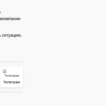
е
акомпании
ь ситуацию.
Телеграм