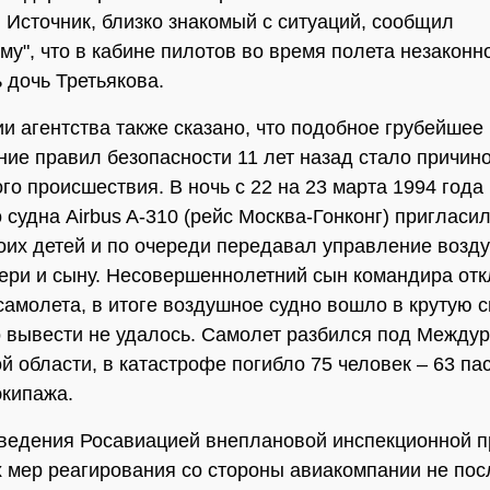
. Источник, близко знакомый с ситуаций, сообщил
у", что в кабине пилотов во время полета незаконн
 дочь Третьякова.
и агентства также сказано, что подобное грубейшее
ие правил безопасности 11 лет назад стало причин
го происшествия. В ночь с 22 на 23 марта 1994 года
 судна Airbus A-310 (рейс Москва-Гонконг) пригласил
оих детей и по очереди передавал управление воз
ери и сыну. Несовершеннолетний сын командира от
самолета, в итоге воздушное судно вошло в крутую с
о вывести не удалось. Самолет разбился под Междур
й области, в катастрофе погибло 75 человек – 63 па
экипажа.
ведения Росавиацией внеплановой инспекционной п
 мер реагирования со стороны авиакомпании не пос