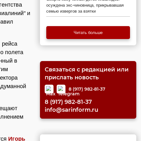
гентства
осуждена экс-чиновница, прикрывавшая
семью извергов за взятки
виалиний" и
равил
Читать больше
 рейса
го полета
нный в
тим
Связаться с редакцией или
прислать новость
ректора
адуманной
8 (917) 982-81-37
8 (917) 982-81-37
рещают
info@sarinform.ru
полнением
тся
Игорь