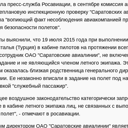
ла пресс-служба Росавиации, в сентябре комиссия а
еплановую инспекционную проверку "Саратовских а
ла "вопиющий факт несоблюдения авиакомпанией п
я безопасности полетов".
ы выяснили, что 19 июля 2015 года при выполнении
талья (Турция) в кабине пилотов на протяжении все
сотрудник ОАО "Саратовские авиалинии", не включе
адание и не являющийся членом летного экипажа. Э
м оказалась близкая родственница генерального ди
ии. Ее незаконно вписали в задание на полет под н
кой "служебный пассажир".
ее воздушное законодательство категорически зап
 в кабине летного экипажа лиц, не связанных с вы
полет", - отмечают в росавиации.
м директором ОАО "Саратовские авиалинии" являе