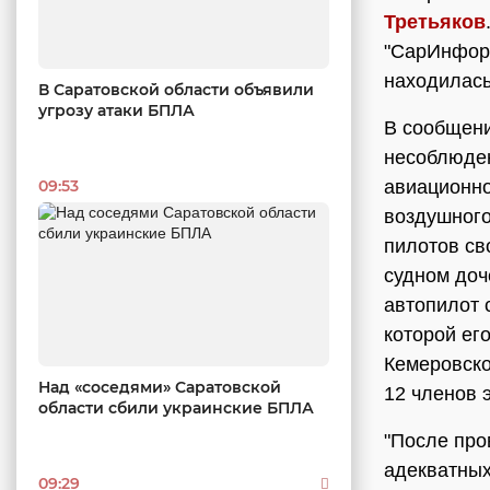
Третьяков
"СарИнформ
находилась
В Саратовской области объявили
угрозу атаки БПЛА
В сообщени
несоблюден
09:53
авиационно
воздушного
пилотов св
судном доч
автопилот 
которой ег
Кемеровско
Над «соседями» Саратовской
12 членов 
области сбили украинские БПЛА
"После про
адекватных
09:29