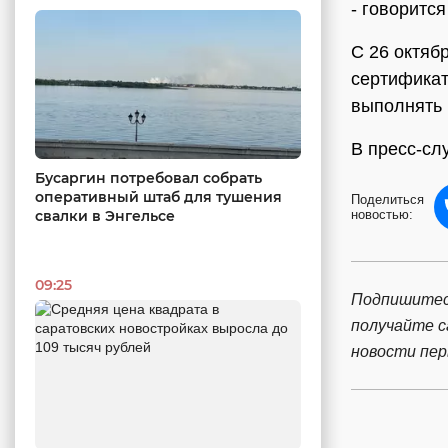
- говоритс
С 26 октяб
сертифика
выполнять 
В пресс-сл
Бусаргин потребовал собрать
оперативный штаб для тушения
Поделиться
новостью:
свалки в Энгельсе
09:25
Подпишитес
получайте 
новости пе