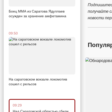
Подпишитес
получайте 
Боец ММА из Саратова Ядуллаев
осужден за хранение амфетамина
новости пе
09:50
Популя
На саратовском вокзале локомотив
сошел с рельсов
09:29
Над Саратовской областью сбили