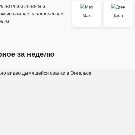
ь на наши каналы и
самые важные и интересные
Max
Дзен
рвым
рное за неделю