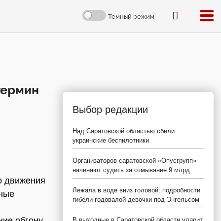
Темный режим
термин
Выбор редакции
Над Саратовской областью сбили
украинские беспилотники
Организаторов саратовской «Опусгрупп»
начинают судить за отмывание 9 млрд
о движения
Лежала в воде вниз головой: подробности
тные
гибели годовалой девочки под Энгельсом
ие обгону.
В выходные в Саратовской области ударит