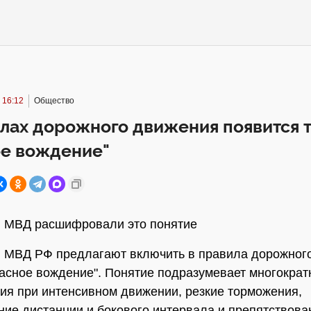
 16:12
Общество
илах дорожного движения появится 
ое вождение"
и МВД расшифровали это понятие
 МВД РФ предлагают включить в правила дорожног
асное вождение". Понятие подразумевает многокра
ия при интенсивном движении, резкие торможения,
ие дистанции и бокового интервала и препятствован