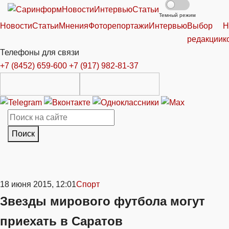
Новости
Интервью
Статьи
Темный режим
Новости
Статьи
Мнения
Фоторепортажи
Интервью
Выбор
Н
редакции
к
Телефоны для связи
+7 (8452) 659-600
+7 (917) 982-81-37
Поиск
18 июня 2015, 12:01
Спорт
Звезды мирового футбола могут
приехать в Саратов