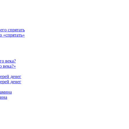
о «спрятать»
о века?»
терей денег
мина