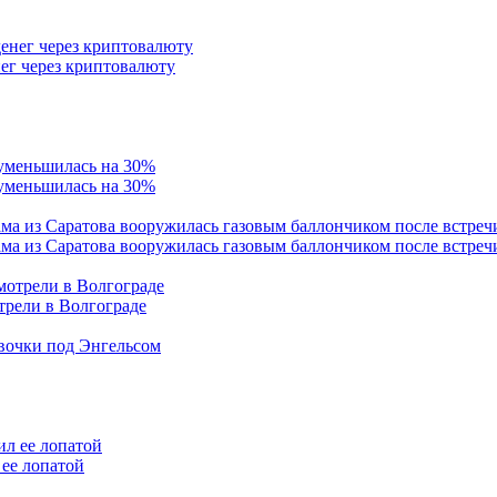
ег через криптовалюту
 уменьшилась на 30%
ама из Саратова вооружилась газовым баллончиком после встреч
трели в Волгограде
евочки под Энгельсом
ее лопатой