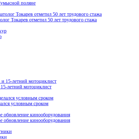
Кумысной поляне
толог Токарев отметил 50 лет трудового стажа
р
и 15-летний мотоциклист
лался условным сроком
ое обновление кинооборудования
ики