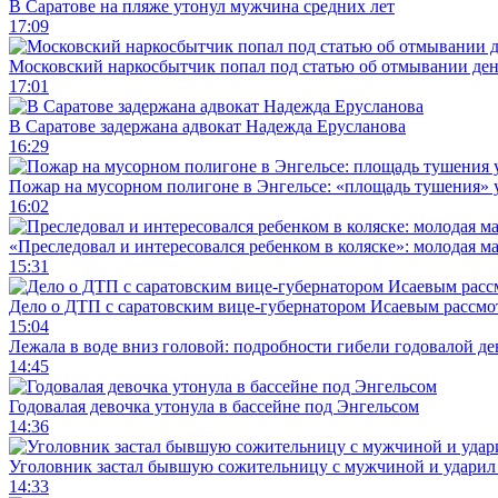
В Саратове на пляже утонул мужчина средних лет
17:09
Московский наркосбытчик попал под статью об отмывании ден
17:01
В Саратове задержана адвокат Надежда Ерусланова
16:29
Пожар на мусорном полигоне в Энгельсе: «площадь тушения»
16:02
«Преследовал и интересовался ребенком в коляске»: молодая м
15:31
Дело о ДТП с саратовским вице-губернатором Исаевым рассмо
15:04
Лежала в воде вниз головой: подробности гибели годовалой д
14:45
Годовалая девочка утонула в бассейне под Энгельсом
14:36
Уголовник застал бывшую сожительницу с мужчиной и ударил 
14:33