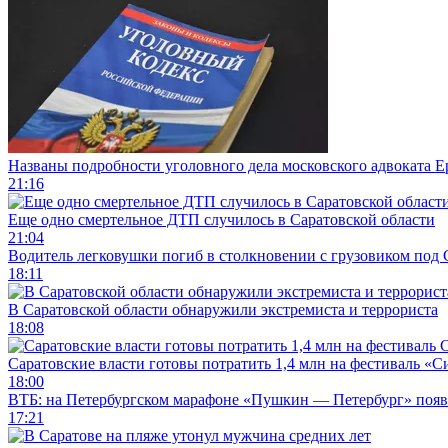
Названы подробности уголовного дела московского адвоката 
21:16
Еще одно смертельное ДТП случилось в Саратовской области
21:04
Водитель легковушки погиб в столкновении с грузовиком под
18:11
В Саратовской области обнаружили экстремиста и террориста
18:08
Саратовские власти готовы потратить 1,4 млн на фестиваль «
18:00
ВТБ: на Петербургском марафоне «Пушкин — Петербург» появи
17:21