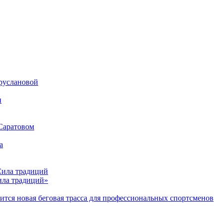
Еруслановой
 Саратовом
Сила традиций»
тся новая беговая трасса для профессиональных спортсменов