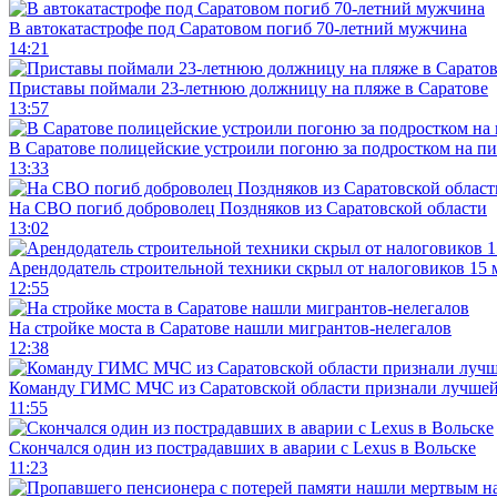
В автокатастрофе под Саратовом погиб 70-летний мужчина
14:21
Приставы поймали 23-летнюю должницу на пляже в Саратове
13:57
В Саратове полицейские устроили погоню за подростком на п
13:33
На СВО погиб доброволец Поздняков из Саратовской области
13:02
Арендодатель строительной техники скрыл от налоговиков 15 
12:55
На стройке моста в Саратове нашли мигрантов-нелегалов
12:38
Команду ГИМС МЧС из Саратовской области признали лучшей
11:55
Скончался один из пострадавших в аварии c Lexus в Вольске
11:23