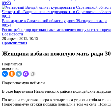
09:23
Четвертый «Валдай» начнет курсировать в Саратовской области
09:11
В выходные в Саратовской области ударит 39-градусная жара
08:54
Роспотребнадзор признал факт загрязнения воздуха из-за горев
Все новости
28 апреля 2015, 10:15
Происшествия
Женщина избила пожилую мать ради 30
Поделиться
новостью:
Подозреваемую поймали
В селе Бартеневка Ивантеевского района полицейские задерж
По версии следствия, вчера в четыре часа утра она избила сво
Подозреваемую стражи порядка поймали в том же селе. Похищ