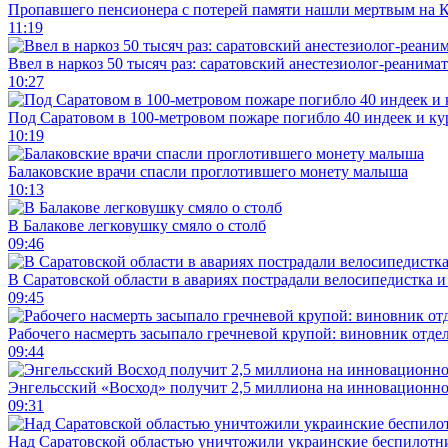
Пропавшего пенсионера с потерей памяти нашли мертвым на 
11:19
Ввел в наркоз 50 тысяч раз: саратовский анестезиолог-реанима
10:27
Под Саратовом в 100-метровом пожаре погибло 40 индеек и ку
10:19
Балаковские врачи спасли проглотившего монету малыша
10:13
В Балакове легковушку смяло о столб
09:46
В Саратовской области в авариях пострадали велосипедистка 
09:45
Рабочего насмерть засыпало гречневой крупой: виновник отде
09:44
Энгельсский «Восход» получит 2,5 миллиона на инновационн
09:31
Над Саратовской областью уничтожили украинские беспилотн