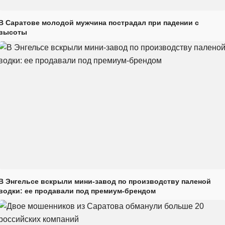
В Саратове молодой мужчина пострадал при падении с
высоты
В Энгельсе вскрыли мини-завод по производству паленой
водки: ее продавали под премиум-брендом