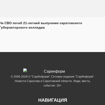
На СВО погиб 21-летний выпускник саратовского
Губернаторского колледжа
© 2006-2026 © "СарИнформ". Сетевое издание "СарИнформ".
Новости Саратова и Саратовской области. Люди, места,
события. 18+
НАВИГАЦИЯ