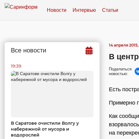
Новости
Интервью
Статьи
14 апреля 2015, 
Все новости
В цент
19:39
Поделиться
новостью:
Есть пост
Примерно п
Как сообщи
В Саратове очистили Волгу у
взорвалось
набережной от мусора и
на перекре
водорослей