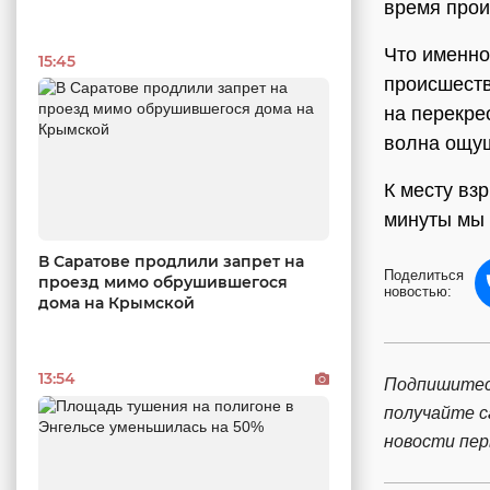
время прои
Что именно
15:45
происшеств
на перекре
волна ощущ
К месту вз
минуты мы 
В Саратове продлили запрет на
Поделиться
проезд мимо обрушившегося
новостью:
дома на Крымской
13:54
Подпишитес
получайте 
новости пе