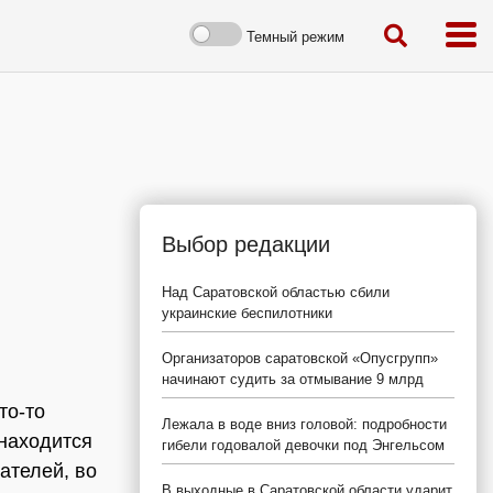
Темный режим
Выбор редакции
Над Саратовской областью сбили
украинские беспилотники
Организаторов саратовской «Опусгрупп»
начинают судить за отмывание 9 млрд
то-то
Лежала в воде вниз головой: подробности
 находится
гибели годовалой девочки под Энгельсом
ателей, во
В выходные в Саратовской области ударит