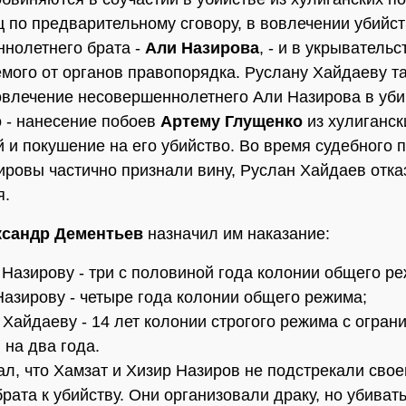
ц по предварительному сговору, в вовлечении убийст
нолетнего брата -
Али Назирова
, - и в укрывательс
мого от органов правопорядка. Руслану Хайдаеву т
влечение несовершеннолетнего Али Назирова в уби
о - нанесение побоев
Артему Глущенко
из хулиганск
 и покушение на его убийство. Во время судебного 
ировы частично признали вину, Руслан Хайдаев отка
я.
ксандр Дементьев
назначил им наказание:
 Назирову - три с половиной года колонии общего р
Назирову - четыре года колонии общего режима;
 Хайдаеву - 14 лет колонии строгого режима с огран
 на два года.
ал, что Хамзат и Хизир Назиров не подстрекали свое
рата к убийству. Они организовали драку, но убиват