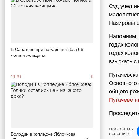
Суд учел и
малолетнег
Назировы р
Напомним,
годах коло
В Саратове при пожаре погибла 66-
годах коло
летняя женщина
взыскать с
Пугачевско
11:31
Основного 
общего реж
Пугачеве н
Проследить
Поделиться
новостью:
Володин в колледже Яблочкова: