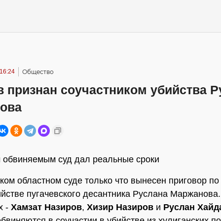
16:24
Общество
в признан соучастником убийства Р
ова
 обвиняемым суд дал реальные сроки
ком областном суде только что вынесен приговор по
ийстве пугачевского десантника Руслана Маржанова.
х -
Хамзат Назиров
,
Хизир Назиров
и
Руслан Хайд
бвиняются в соучастии в убийстве из хулиганских п