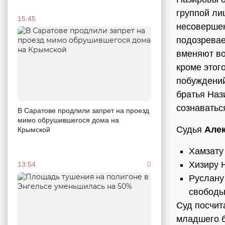
группой ли
15:45
несовершен
подозревае
вменяют во
кроме этог
побуждений
братья Наз
сознаватьс
В Саратове продлили запрет на проезд
мимо обрушившегося дома на
Судья
Але
Крымской
Хамзату
Хизиру 
13:54
Руслану
свободы
Суд посчит
младшего б