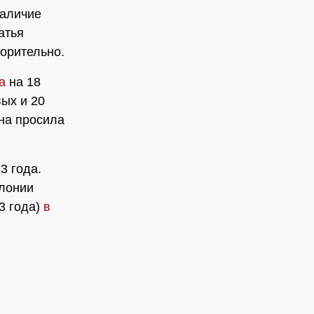
наличие
атья
орительно.
а
на 18
вых и 20
на просила
3 года.
лонии
3 года)
в