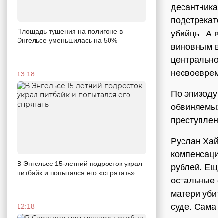
десантника
подстрекат
Площадь тушения на полигоне в
убийцы. А 
Энгельсе уменьшилась на 50%
виновным в
центрально
несвоеврем
13:18
По эпизоду
обвиняемых
преступлен
Руслан Ха
компенсаци
В Энгельсе 15-летний подросток украл
рублей. Ещ
питбайк и попытался его «спрятать»
остальные 
матери уби
суде. Сама
12:18