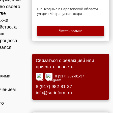
во своего
В выходные в Саратовской области
тве
ударит 39-градусная жара
акже
йство, а
Читать больше
их
процесса
зался
Связаться с редакцией или
прислать новость
ежима;
8 (917) 982-81-37
8 (917) 982-81-37
ичением
info@sarinform.ru
го
ь