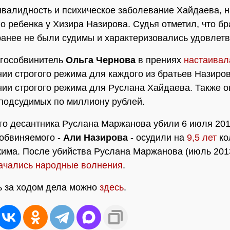
нвалидность и психическое заболевание Хайдаева, 
о ребенка у Хизира Назирова. Судья отметил, что бр
анее не были судимы и характеризовались удовлетв
 гособвинитель
Ольга Чернова
в прениях
настаивал
нии строгого режима для каждого из братьев Назиро
нии строгого режима для Руслана Хайдаева. Также о
 подсудимых по миллиону рублей.
го десантника Руслана Маржанова убили 6 июля 201
обвиняемого -
Али Назирова
- осудили на
9,5 лет
ко
има. После убийства Руслана Маржанова (июль 201
ачались народные волнения
.
 за ходом дела можно
здесь
.