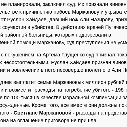
 не планировали, заключил суд. Их признали винов
ельстве к причинению побоев Маржанову и укрывате
вот Руслан Хайдаев, давший нож Али Назирову, приз
 соучастии в убийстве. В действиях врачей Пугачев
й районной больницы, которых подозревали в
енной помощи Маржанову, суд преступления не усм
 с покушением на Артема Глущенко суд признал пок
 несостоятельными. Руслан Хайдаев признан винов
ии и вовлечении в него несовершеннолетнего Али Н
йдаев выплатит семье Маржановых миллион рублей
и и возместит расходы на погребение убитого - 198 
е по 100 тысяч в качестве моральной компенсации з
осужденные. Кроме того, все вместе они должны по
того -
Светлане Маржановой
- расходы на представ
 она на оглашение приговора не пришла.