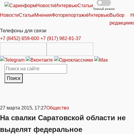
Новости
Интервью
Статьи
Темный режим
Новости
Статьи
Мнения
Фоторепортажи
Интервью
Выбор
Н
редакции
к
Телефоны для связи
+7 (8452) 659-600
+7 (917) 982-81-37
Поиск
27 марта 2015, 17:27
Общество
На свалки Саратовской области не
выделят федеральное