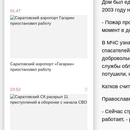
Дом был ед
2003 году 
01:47
- Пожар про
момент в д
В МЧС узна
спасателей
добровольн
Саратовский аэропорт «Гагарин»
службы обл
приостановил работу
потушили, 
Катков счи
23:52
Православн
- Сейчас с
работает, 