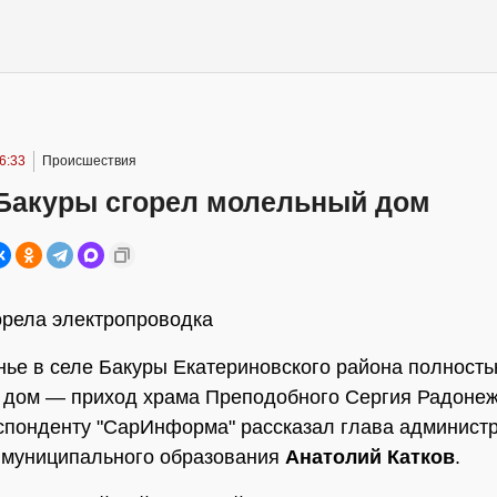
6:33
Происшествия
 Бакуры сгорел молельный дом
орела электропроводка
нье в селе Бакуры Екатериновского района полность
дом — приход храма Преподобного Сергия Радонеж
спонденту "СарИнформа" рассказал глава админист
 муниципального образования
Анатолий Катков
.