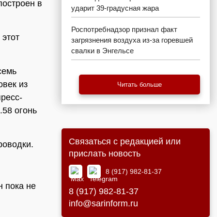
построен в
ударит 39-градусная жара
Роспотребнадзор признал факт
 этот
загрязнения воздуха из-за горевшей
свалки в Энгельсе
семь
овек из
Читать больше
ресс-
.58 огонь
Связаться с редакцией или
роводки.
прислать новость
8 (917) 982-81-37
н пока не
8 (917) 982-81-37
info@sarinform.ru