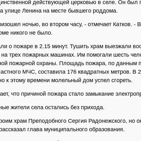
инственной действующей церковью в селе. Он был 
на улице Ленина на месте бывшего роддома.
изошел ночью, во втором часу, - отмечает Катков. - В
оме никого не было.
ли о пожаре в 2.15 минут. Тушить храм выезжали во
 на трех пожарных машинах. Им помогали шесть чел
ой пожарной охраны. Площадь пожара, по данным п
астного МЧС, составила 176 квадратных метров. В 2
но к этому времени молельный дом успел сгореть.
тает, что причиной пожара стало замыкание электроп
ые жители села остались без прихода.
троим храм Преподобного Сергия Радонежского, но о
- рассказал глава муниципального образования.