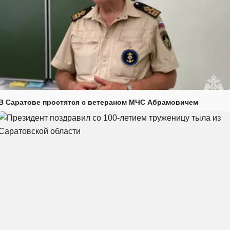
В Саратове простятся с ветераном МЧС Абрамовичем