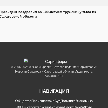
Президент поздравил со 100-летием труженицу тыла из
Саратовской области
© 2006-2026 © "СарИнформ". Сетевое издание "СарИнформ".
Новости Саратова и Саратовской области. Люди, места,
события. 18+
НАВИГАЦИЯ
Общество
Происшествия
Суд
Политика
Экономика
ЖКХ и строительство
Культура
Спорт
СарИнФото