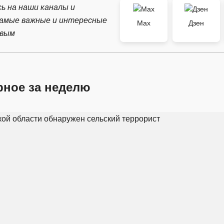
ь на наши каналы и
самые важные и интересные
Max
Дзен
рвым
рное за неделю