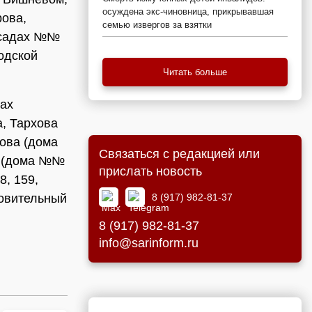
осуждена экс-чиновница, прикрывавшая
ова,
семью извергов за взятки
х садах №№
одской
Читать больше
цах
, Тархова
ехова (дома
Связаться с редакцией или
й (дома №№
прислать новость
8, 159,
8 (917) 982-81-37
ровительный
8 (917) 982-81-37
info@sarinform.ru