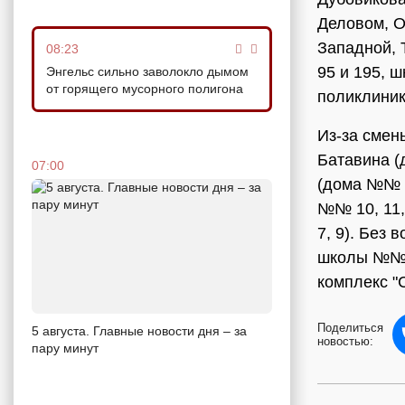
Деловом, О
Западной, 
08:23
95 и 195, 
Энгельс сильно заволокло дымом
от горящего мусорного полигона
поликлиник
Из-за смен
Батавина (
07:00
(дома №№ 24
№№ 10, 11,
7, 9). Без 
школы №№ 6
комплекс "
Поделиться
5 августа. Главные новости дня – за
новостью:
пару минут