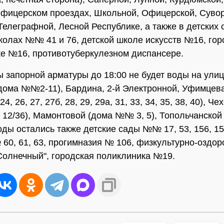
фицерском проездах, Школьной, Офицерской, Сувор
Телеграфной, Лесной Республике, а также в детски
школах №№ 41 и 76, детской школе искусств №16, гор
е №16, противотуберкулезном диспансере.
ы запорной арматуры до 18:00 не будет воды на ули
дома №№2-11), Бардина, 2-й Электронной, Уфимцева
, 26, 27, 27б, 28, 29, 29а, 31, 33, 34, 35, 38, 40), Ч
 12/36), Мамонтовой (дома №№ 3, 5), Топольчанско
воды остались также детские сады №№ 17, 53, 156, 15
0, 61, 63, прогимназия № 106, физкультурно-оздо
Солнечный", городская поликлиника №19.