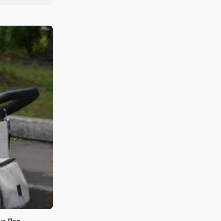
 и Лео