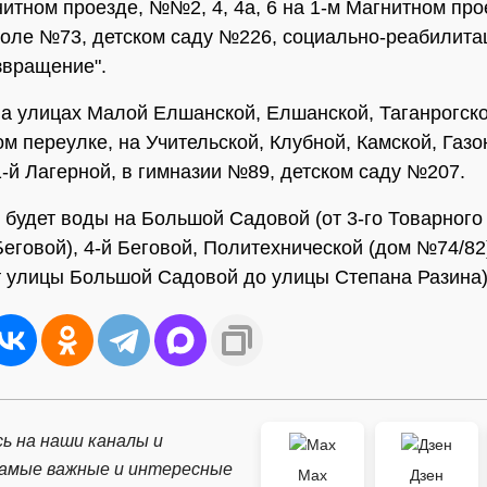
нитном проезде, №№2, 4, 4а, 6 на 1-м Магнитном про
оле №73, детском саду №226, социально-реабилит
звращение".
 на улицах Малой Елшанской, Елшанской, Таганрогско
ом переулке, на Учительской, Клубной, Камской, Газо
1-й Лагерной, в гимназии №89, детском саду №207.
е будет воды на Большой Садовой (от 3-го Товарного
Беговой), 4-й Беговой, Политехнической (дом №74/82)
т улицы Большой Садовой до улицы Степана Разина)
ь на наши каналы и
самые важные и интересные
Max
Дзен