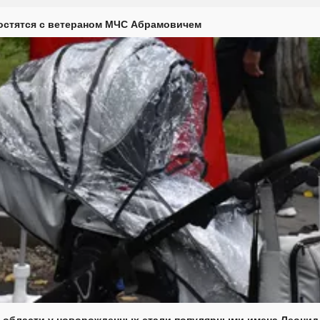
остятся с ветераном МЧС Абрамовичем
 области у новорожденных стали популярными имена Леонид