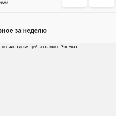
рвым
рное за неделю