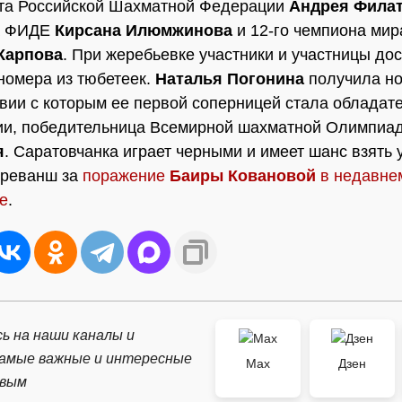
нта Российской Шахматной Федерации
Андрея Фила
а ФИДЕ
Кирсана Илюмжинова
и 12-го чемпиона мир
Карпова
. При жеребьевке участники и участницы до
номера из тюбетеек.
Наталья Погонина
получила но
твии с которым ее первой соперницей стала обладат
ии, победительница Всемирной шахматной Олимпиа
я
. Саратовчанка играет черными и имеет шанс взять 
 реванш за
поражение
Баиры Ковановой
в недавне
е
.
ь на наши каналы и
самые важные и интересные
Max
Дзен
рвым