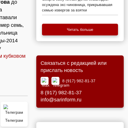
това
до
осуждена экс-чиновница, прикрывавшая
а
семью извергов за взятки
ставали
мер семь,
Читать больше
ельница
ды-2014
у
м кубковом
Связаться с редакцией или
прислать новость
8 (917) 982-81-37
8 (917) 982-81-37
info@sarinform.ru
Телеграм