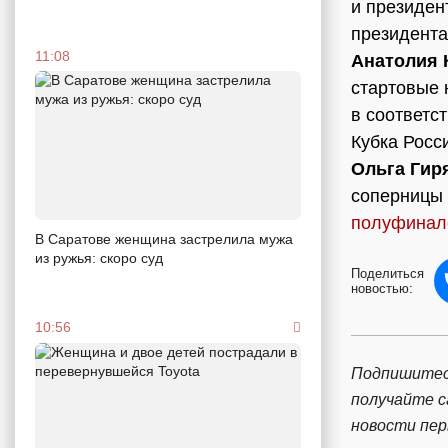
и президе
президент
11:08
Анатолия 
стартовые 
в соответс
Кубка Росс
Ольга Гир
соперницы
полуфинал
В Саратове женщина застрелила мужа
из ружья: скоро суд
Поделиться
новостью:
10:56
Подпишитес
получайте 
новости пе