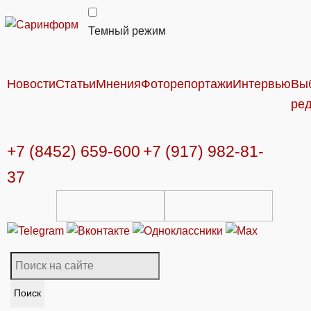
Темный режим
Новости
Статьи
Мнения
Фоторепортажи
Интервью
Вы
ре
+7 (8452) 659-600
+7 (917) 982-81-
37
Поиск