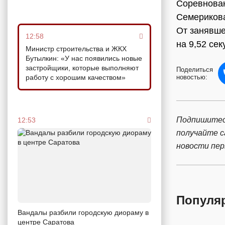
Соревнован
Семерикова 
От занявше
12:58
на 9,52 се
Министр строительства и ЖКХ
Бутылкин: «У нас появились новые
застройщики, которые выполняют
Поделиться
работу с хорошим качеством»
новостью:
Подпишитес
12:53
получайте 
новости пе
Популя
Вандалы разбили городскую диораму в
центре Саратова