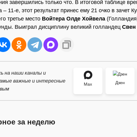
ия завершились только что. В итоговой таблице вр
– 11-е, этот результат принес ему 21 очко в зачет К
го третье место
Войтера Олде Хойвела
(Голландия)
кунды. Выиграл дисциплину великий голландец
Свен
ь на наши каналы и
самые важные и интересные
Дзен
Max
рвым
рное за неделю