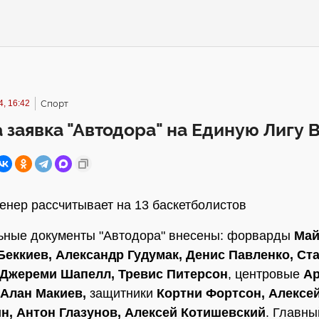
, 16:42
Спорт
 заявка "Автодора" на Единую Лигу 
енер рассчитывает на 13 баскетболистов
ьные документы "Автодора" внесены: форварды
Май
Беккиев, Александр Гудумак, Денис Павленко, Ст
 Джереми Шапелл, Тревис Питерсон
, центровые
А
 Алан Макиев,
защитники
Кортни Фортсон, Алексе
н, Антон Глазунов, Алексей Котишевский
. Главны