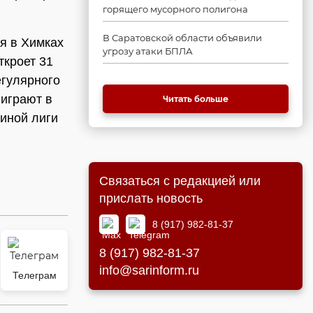
горящего мусорного полигона
В Саратовской области объявили
я в Химках
угрозу атаки БПЛА
ткроет 31
егулярного
 играют в
Читать больше
иной лиги
Связаться с редакцией или
прислать новость
8 (917) 982-81-37
8 (917) 982-81-37
info@sarinform.ru
Телеграм