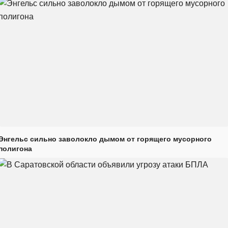
Энгельс сильно заволокло дымом от горящего мусорного
полигона