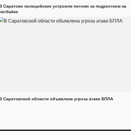
В Саратове полицейские устроили погоню за подростком на
питбайке
В Саратовской области объявлена угроза атаки БПЛА