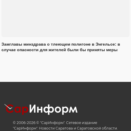
Замглавы минздрава о тлеющем полигоне в Энгельсе: в
случае опасности для жителей были бы приняты меры
© 2006-2026 © "СарИнформ". Сетевое издание
"СарИнформ". Новости Саратова и Саратовской области.