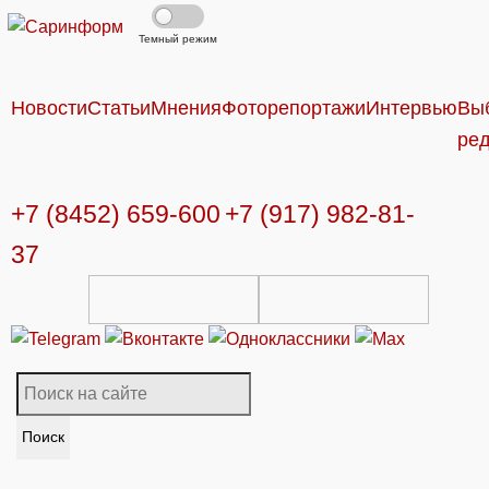
Темный режим
Новости
Статьи
Мнения
Фоторепортажи
Интервью
Вы
ре
+7 (8452) 659-600
+7 (917) 982-81-
37
Поиск