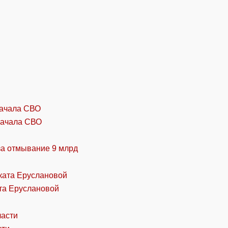
начала СВО
за отмывание 9 млрд
та Еруслановой