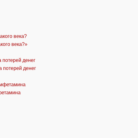
акого века?»
а потерей денег
фетамина