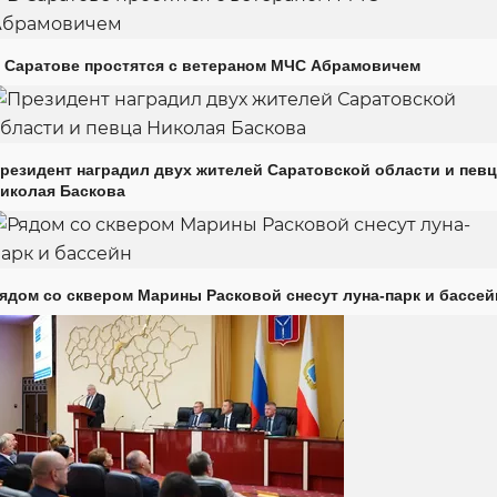
 Саратове простятся с ветераном МЧС Абрамовичем
резидент наградил двух жителей Саратовской области и пев
иколая Баскова
ядом со сквером Марины Расковой снесут луна-парк и бассей