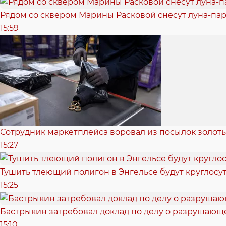
Рядом со сквером Марины Расковой снесут луна-пар
15:59
Сотрудник маркетплейса воровал из посылок золотые
15:27
Тушить тлеющий полигон в Энгельсе будут круглосу
15:25
Бастрыкин затребовал доклад по делу о разрушающ
15:10