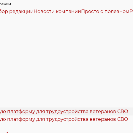
режим
бор редакции
Новости компаний
Просто о полезном
Р
кую платформу для трудоустройства ветеранов СВО