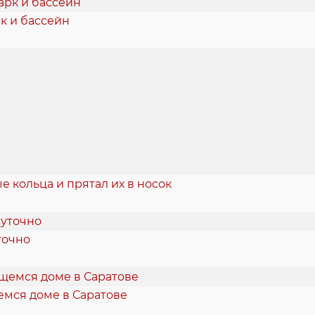
к и бассейн
 кольца и прятал их в носок
точно
емся доме в Саратове