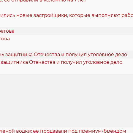
вились новые застройщики, которые выполняют рабо
това
 защитника Отечества и получил уголовное дело
аленой водки: ее продавали под премиум-брендом