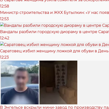
12:58
Министр строительства и ЖКХ Бутылкин: «У нас поя
12:53
Вандалы разбили городскую диораму в центре Сара
12:42
Саратовец избил женщину ложкой для обуви в День
12:23
В Энгельсе вскрыли мини-завод по производству п