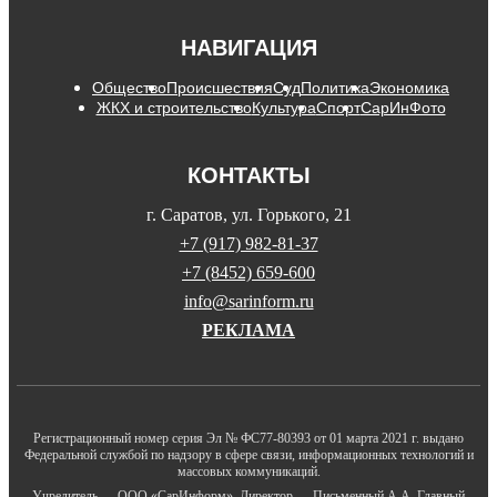
НАВИГАЦИЯ
Общество
Происшествия
Суд
Политика
Экономика
ЖКХ и строительство
Культура
Спорт
СарИнФото
КОНТАКТЫ
г. Саратов, ул. Горького, 21
+7 (917) 982-81-37
+7 (8452) 659-600
info@sarinform.ru
РЕКЛАМА
Регистрационный номер серия Эл № ФС77-80393 от 01 марта 2021 г. выдано
Федеральной службой по надзору в сфере связи, информационных технологий и
массовых коммуникаций.
Учредитель — ООО «СарИнформ». Директор — Письменный А.А. Главный